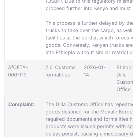
(OSBP). Due to this regulatory mismatc
proceed further into Kenya and must off
This process is further delayed by the l
trucks to take over the cargo, as well
facilities at the border, which forces ve
goods. Conversely, Kenyan trucks are g
into Ethiopia without similar restrictions
AfCFTA-
2.6. Customs
2026-01-
Ethiopia:
000-119
formalities
14
Dilla
Customs
Office
Complaint:
The Dilla Customs Office has repeatedl
goods destined for the Moyale Border f
required documents and formalities ha
products were issued permits with speci
delays persist, causing unnecessary dis