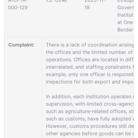
AfCFTA-
1.3. Other
2025-11-
Ethiopia:
000-129
18
Governm
Instituti
at One S
Border P
Complaint:
There is a lack of coordination arising
the offices and the limited number of o
operations. Offices are located in diffe
interrelated, and staffing constraints fu
example, only one officer is responsib
inspections for both export and import
In addition, each institution operates 
supervision, with limited cross-agency 
such as agriculture-related offices, stil
such as customs, have fully adopted di
However, customs procedures still dep
other agencies before goods can be cle