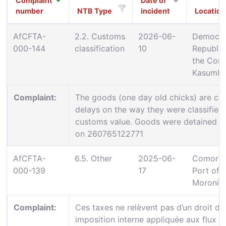
Complaint
Date of
number
NTB Type
incident
Location
AfCFTA-
2.2. Customs
2026-06-
Democra
000-144
classification
10
Republic
the Con
Kasumba
Complaint:
The goods (one day old chicks) are cor
delays on the way they were classified 
customs value. Goods were detained an
on 260765122771
AfCFTA-
6.5. Other
2025-06-
Comoros
000-139
17
Port of
Moroni
Complaint:
Ces taxes ne relèvent pas d’un droit de
imposition interne appliquée aux flux c