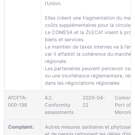
l’Union.
Elles créent une fragmentation du march
coûts supplémentaires pour la circulatio
Le COMESA et la ZLECAf visent à promou
biens et services.
Le maintien de taxes internes va à l’enc
car il affaiblit la cohérence du marché
régionale.
Les partenaires peuvent percevoir ces
ou une incohérence réglementaire, rédu
dans les négociations régionales.
AfCFTA-
4.2.
2025-04-
Comoros
000-138
Conformity
22
Port of
assessments
Moroni
Complaint:
Autres mesures sanitaires et phytosani
et de permis rallongent les délais d’impo