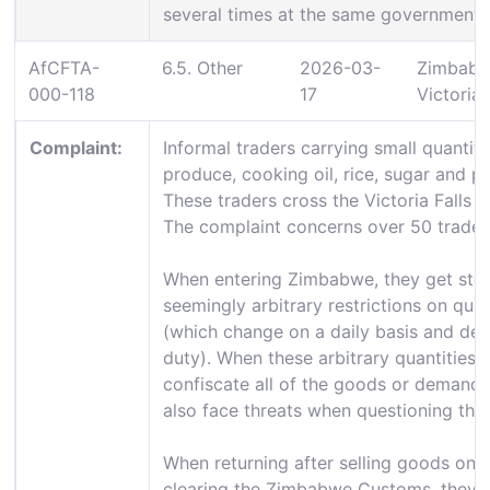
several times at the same government in
AfCFTA-
6.5. Other
2026-03-
Zimbabw
000-118
17
Victoria 
Complaint:
Informal traders carrying small quantit
produce, cooking oil, rice, sugar and pa
These traders cross the Victoria Falls b
The complaint concerns over 50 traders
When entering Zimbabwe, they get sto
seemingly arbitrary restrictions on qua
(which change on a daily basis and dep
duty). When these arbitrary quantities 
confiscate all of the goods or demand b
also face threats when questioning the 
When returning after selling goods on 
clearing the Zimbabwe Customs, they wi