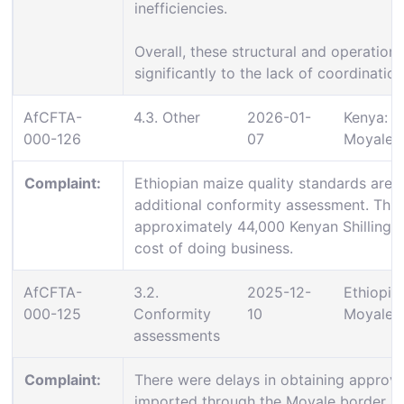
inefficiencies.
Overall, these structural and operation
significantly to the lack of coordination
AfCFTA-
4.3. Other
2026-01-
Kenya:
000-126
07
Moyale
Complaint:
Ethiopian maize quality standards are n
additional conformity assessment. This 
approximately 44,000 Kenyan Shillings 
cost of doing business.
AfCFTA-
3.2.
2025-12-
Ethiopia:
000-125
Conformity
10
Moyale
assessments
Complaint:
There were delays in obtaining approval
imported through the Moyale border. S