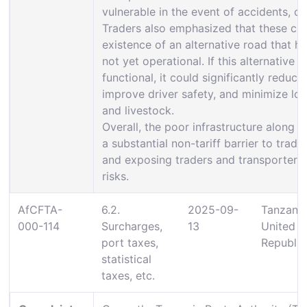
vulnerable in the event of accidents, c
Traders also emphasized that these cha
existence of an alternative road that h
not yet operational. If this alternative
functional, it could significantly reduce
improve driver safety, and minimize lo
and livestock.
Overall, the poor infrastructure along t
a substantial non-tariff barrier to trade
and exposing traders and transporters t
risks.
AfCFTA-
6.2.
2025-09-
Tanzania
000-114
Surcharges,
13
United
port taxes,
Republic
statistical
taxes, etc.