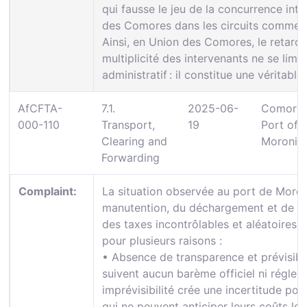
qui fausse le jeu de la concurrence inter
des Comores dans les circuits commer
Ainsi, en Union des Comores, le retar
multiplicité des intervenants ne se lim
administratif : il constitue une véritable 
AfCFTA-
7.1.
2025-06-
Comoros
000-110
Transport,
19
Port of
Clearing and
Moroni
Forwarding
Complaint:
La situation observée au port de Moroni
manutention, du déchargement et de la
des taxes incontrôlables et aléatoires, 
pour plusieurs raisons :
• Absence de transparence et prévisibil
suivent aucun barème officiel ni réglem
imprévisibilité crée une incertitude pou
qui ne peuvent anticiper leurs coûts log