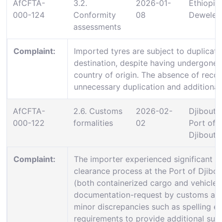
AfCFTA-
3.2.
2026-01-
Ethiopia:
000-124
Conformity
08
Dewele
assessments
Complaint:
Imported tyres are subject to duplicat
destination, despite having undergone i
country of origin. The absence of recogn
unnecessary duplication and additional 
AfCFTA-
2.6. Customs
2026-02-
Djibouti:
000-122
formalities
02
Port of
Djibouti
Complaint:
The importer experienced significant c
clearance process at the Port of Djibou
(both containerized cargo and vehicles
documentation-request by customs auth
minor discrepancies such as spelling erro
requirements to provide additional su