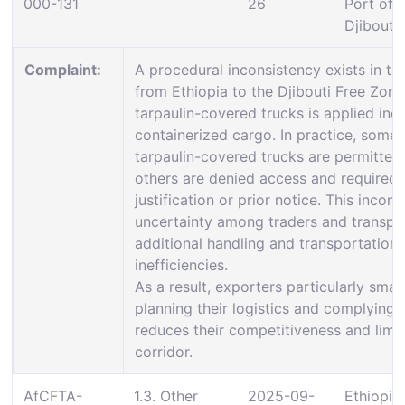
000-131
26
Port of
Djibouti
Complaint:
A procedural inconsistency exists in t
from Ethiopia to the Djibouti Free Zon
tarpaulin-covered trucks is applied inc
containerized cargo. In practice, some
tarpaulin-covered trucks are permitted 
others are denied access and required 
justification or prior notice. This inco
uncertainty among traders and transpor
additional handling and transportation 
inefficiencies.
As a result, exporters particularly small
planning their logistics and complying 
reduces their competitiveness and lim
corridor.
AfCFTA-
1.3. Other
2025-09-
Ethiopia: